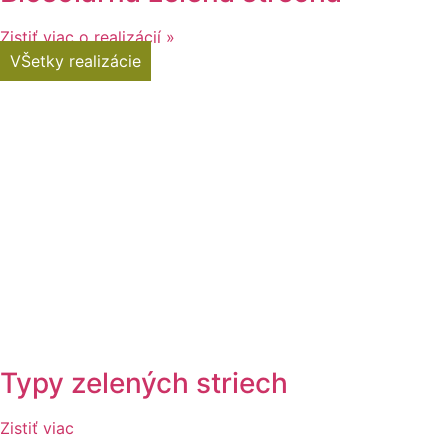
Zistiť viac o realizácií »
VŠetky realizácie
Typy zelených striech
Zistiť viac